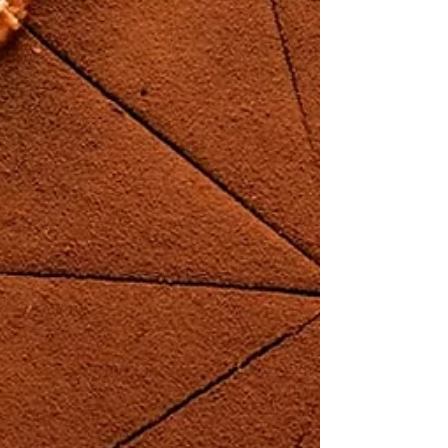
fèves
Une recette de « primo piatto » italien à
réaliser avec des produits frais et de
saison ! Préparation : 15 min Cuisson : 20
min...