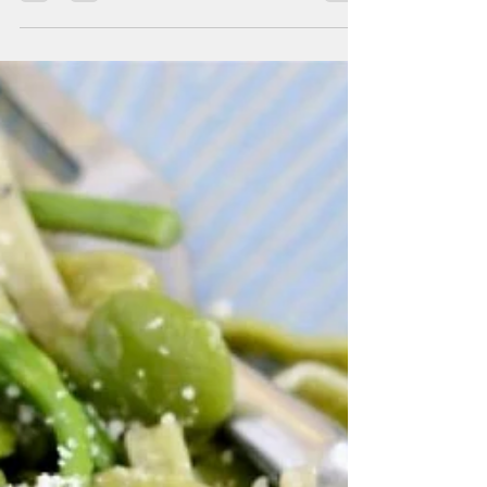
Axelle Colombo
25 août 2021
1 min de lecture
Salade d’été au halloumi grec
et aux pêches
Découvrez le halloumi avec cette salade
fraîche et originale. Préparation : 15 min
Cuisson : 10 min Ingrédients pour 4
personnes : 150 g...