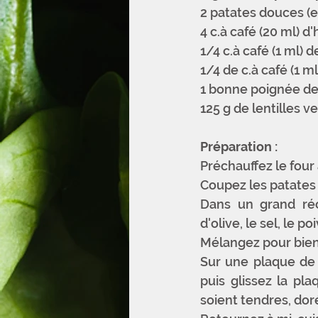
2 patates douces (e
4 c.à café (20 ml) d'
1/4 c.à café (1 ml) d
1/4 de c.à café (1 m
1 bonne poignée de
125 g de lentilles v
Préparation :
Préchauffez le four
Coupez les patates
Dans un grand réc
d'olive, le sel, le po
Mélangez pour bien
Sur une plaque de 
puis glissez la pl
soient tendres, doré