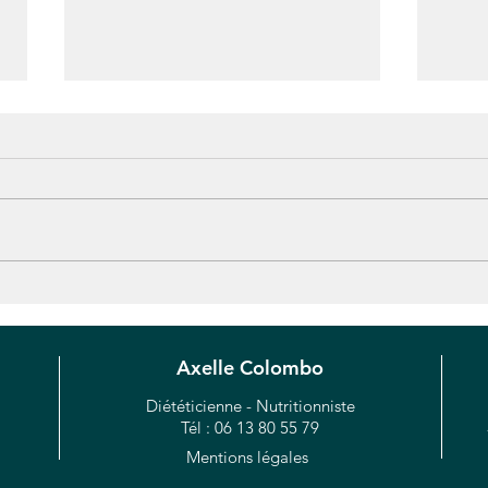
Biscu
Churros à la cannelle
Axelle Colombo
Diététicienne - Nutritionniste
Tél : 06 13 80 55 79
Mentions légales