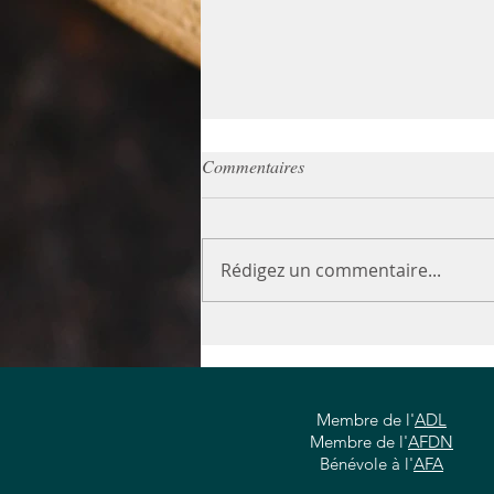
Commentaires
Rédigez un commentaire...
Rentrée : moins de sucre, pour
des enfants zen et en bonne
santé
Membre de l'
ADL
Membre de l'
AFDN
Bénévole à l'
AFA