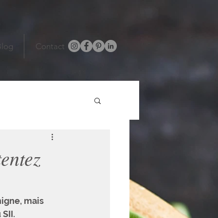
Blog
Contact
tentez
igne, mais 
SII.