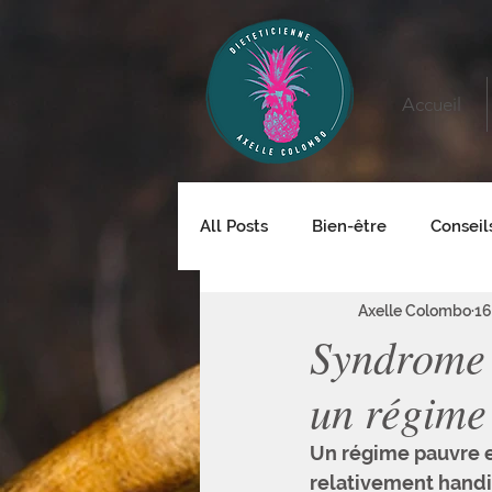
Accueil
All Posts
Bien-être
Conseil
Axelle Colombo
16
Syndrome d
un régim
Un régime pauvre e
relativement handic