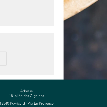
onnes raisons de manger
in au levain
Adresse
18, allée des Cigalons
13540 Puyricard - Aix En Provence