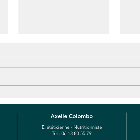
Des bonnes idées à grignoter
Les b
pour un apéro santé
du pa
Axelle Colombo
Diététicienne - Nutritionniste
Tél : 06 13 80 55 79