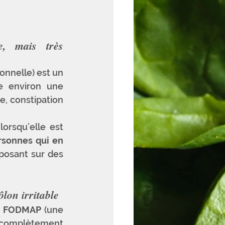
, mais très 
onnelle) est un 
e environ une 
 constipation 
rsqu’elle est 
rsonnes qui en 
posant sur des 
lon irritable
 
FODMAP
 (une 
ncomplètement 