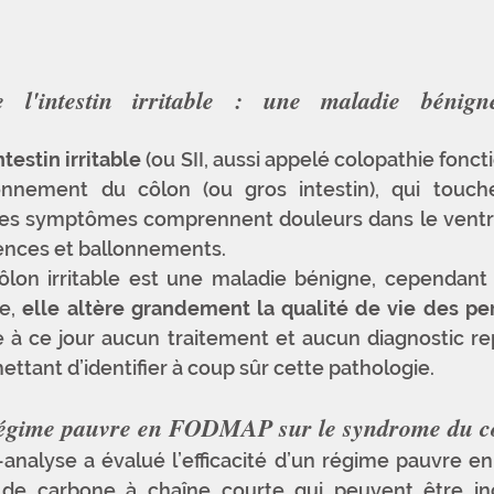
l'intestin irritable : une maladie bénigne
testin irritable
 (ou SII, aussi appelé colopathie foncti
onnement du côlon (ou gros intestin), qui touch
Les symptômes comprennent douleurs dans le ventre,
lences et ballonnements.
on irritable est une maladie bénigne, cependant lo
e, 
elle altère grandement la qualité de vie des pe
ste à ce jour aucun traitement et aucun diagnostic re
tant d’identifier à coup sûr cette pathologie.
 régime pauvre en FODMAP sur le syndrome du cô
nalyse a évalué l’efficacité d’un régime pauvre en
s de carbone à chaîne courte qui peuvent être i