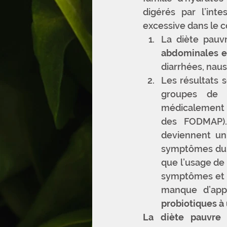
digérés par l’int
excessive dans le c
La diète pauv
abdominales e
diarrhées, naus
Les résultats s
groupes de c
médicalement p
des FODMAP).
deviennent un 
symptômes du
que l’usage de
symptômes et l
manque d’appo
probiotiques 
La diète pauvre 