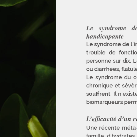
Le syndrome de 
handicapante
Le 
syndrome de l'in
trouble de foncti
personne sur dix. 
ou diarrhées, flatu
Le syndrome du côl
chronique et sévèr
souffrent
. Il n’exi
biomarqueurs permet
L’efficacité d’un
Une récente méta-a
famille d’hydrate