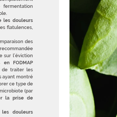
 fermentation 
le. 
 les douleurs 
s flatulences, 
omparaison des 
recommandée 
sur l’éviction 
es en FODMAP
de traiter les 
 ayant montré 
rer ce type de 
icrobiote (par 
er la prise de 
les douleurs 