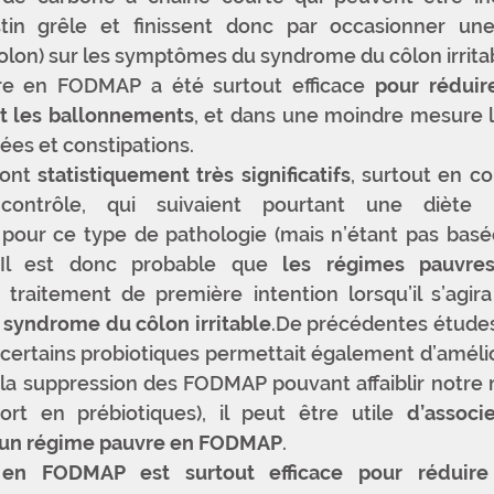
estin grêle et finissent donc par occasionner une
olon) sur les symptômes du syndrome du côlon irritab
re en FODMAP a été surtout efficace 
pour réduire
t les ballonnements
, et dans une moindre mesure le
ées et constipations.
ont 
statistiquement très significatifs
, surtout en c
ontrôle, qui suivaient pourtant une diète 
our ce type de pathologie (mais n’étant pas basée 
Il est donc probable que 
les régimes pauvr
traitement de première intention lorsqu’il s’agira 
 
syndrome du côlon irritable
.De précédentes études
 certains probiotiques permettait également d’amélio
a suppression des FODMAP pouvant affaiblir notre m
rt en prébiotiques), il peut être utile 
d’associ
à un régime pauvre en FODMAP
.
en FODMAP est surtout efficace pour réduire 