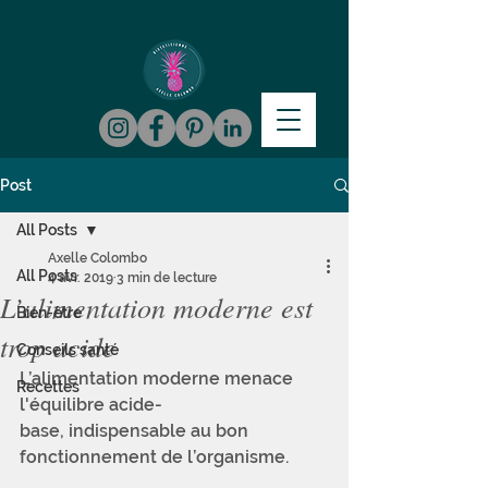
Post
All Posts
Axelle Colombo
All Posts
4 avr. 2019
3 min de lecture
L’alimentation moderne est
Bien-être
trop acide
Conseils santé
L’alimentation moderne menace 
Recettes
l'équilibre acide-
base, indispensable au bon 
fonctionnement de l’organisme. 