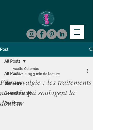
Post
All Posts
Axelle Colombo
All Posts
22 avr. 2019
3 min de lecture
Fibromyalgie : les traitements
Bien-être
naturels qui soulagent la
Conseils santé
douleur
Recettes