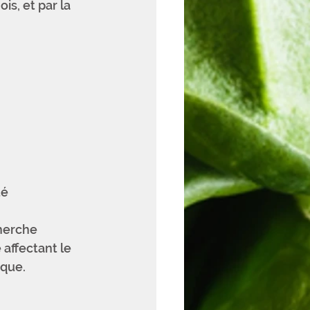
s, et par la 
é 
herche 
 affectant le 
ique.