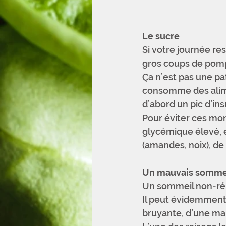
Le sucre
Si votre journée re
gros coups de pomp
Ça n’est pas une pa
consomme des alime
d’abord un pic d’in
Pour éviter ces mont
glycémique élevé, e
(amandes, noix), de 
Un mauvais somme
Un sommeil non-rép
Il peut évidemment 
bruyante, d’une ma