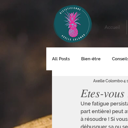
Accueil
All Posts
Bien-être
Conseil
Axelle Colombo
4 
Etes-vous 
Une fatigue persista
part entière) peut 
à résoudre ! Si vous
débusquer sa ou se