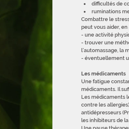
difficultés de c
ruminations me
Combattre le stress 
peut vous aider, en
- une activité physi
- trouver une métho
l’automassage, la méd
- éventuellement u
Les médicaments
Une fatigue constan
médicaments. Il suff
Les médicaments les
contre les allergies)
antidépresseurs (Pro
les inhibiteurs de l
Une pause thérapeut