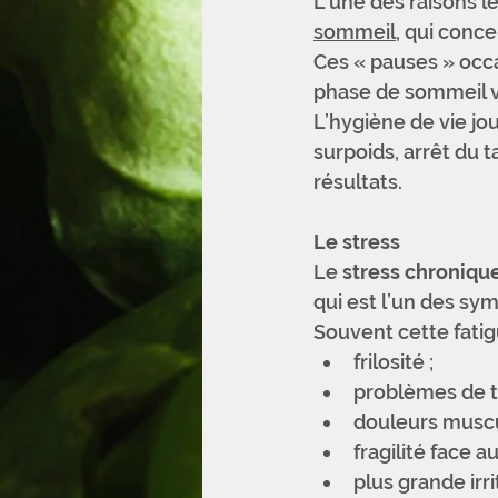
L’une des raisons l
sommeil
, qui conce
Ces « pauses » occ
phase de sommeil v
L’hygiène de vie jou
surpoids, arrêt du t
résultats.
Le stress
Le 
stress chroniqu
qui est l’un des sy
Souvent cette fati
frilosité ; 
problèmes de tr
douleurs muscul
fragilité face au
plus grande irrit