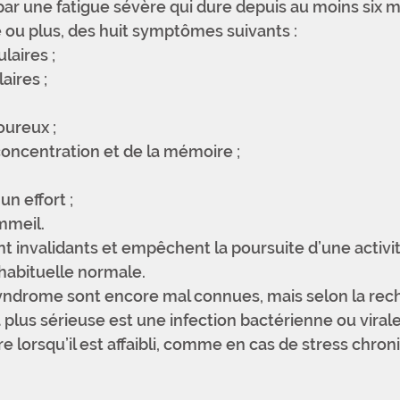
par une fatigue sévère qui dure depuis au moins six moi
 ou plus, des huit symptômes suivants :
aires ; 
aires ; 
ureux ; 
concentration et de la mémoire ; 
n effort ; 
mmeil. 
 invalidants et empêchent la poursuite d’une activit
habituelle normale.
yndrome sont encore mal connues, mais selon la rec
a plus sérieuse est une infection bactérienne ou virale
 lorsqu’il est affaibli, comme en cas de stress chron