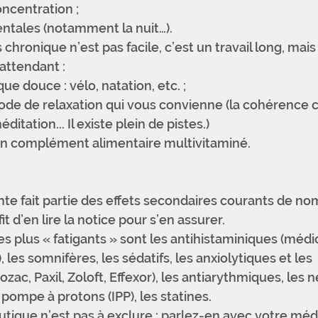
oncentration ; 
ntales (notamment la nuit…). 
chronique n’est pas facile, c’est un travail long, mais 
 attendant :
que douce : vélo, natation, etc. ;
de de relaxation qui vous convienne (la cohérence c
itation... Il existe plein de pistes.) 
n complément alimentaire multivitaminé. 
te fait partie des effets secondaires courants de no
it d’en lire la notice pour s’en assurer.
 plus « fatigants » sont les antihistaminiques (méd
, les somnifères, les sédatifs, les anxiolytiques et les 
zac, Paxil, Zoloft, Effexor), les antiarythmiques, les 
a pompe à protons (IPP), les statines. 
ique n’est pas à exclure : parlez-en avec votre méd