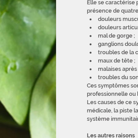
Elle se caractérise 
présence de quatre
douleurs muscul
douleurs articul
mal de gorge ; 
ganglions doulo
troubles de la 
maux de tête ; 
malaises après u
troubles du so
Ces symptômes sont
professionnelle ou 
Les causes de ce s
médicale, la piste l
système immunitaire
Les autres raisons