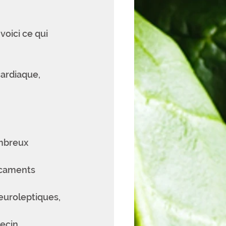
voici ce qui 
ardiaque, 
mbreux 
icaments 
neuroleptiques, 
ecin.