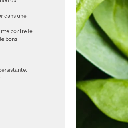
pnée du 
r dans une 
utte contre le 
de bons 
persistante, 
.