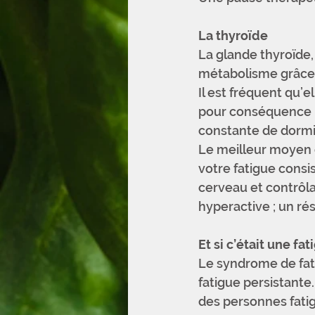
La thyroïde
La glande thyroïde,
métabolisme grâce 
Il est fréquent qu’
pour conséquence u
constante de dormir,
Le meilleur moyen d
votre fatigue consi
cerveau et contrôlan
hyperactive ; un ré
Et si c’était une fa
Le syndrome de fati
fatigue persistante
des personnes fati