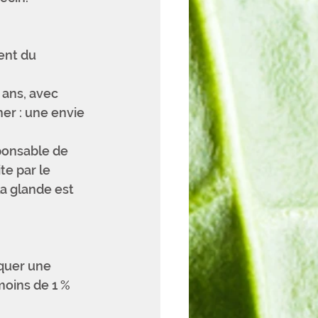
ent du 
 ans, avec 
r : une envie 
ponsable de 
e par le 
la glande est 
quer une 
moins de 1 % 