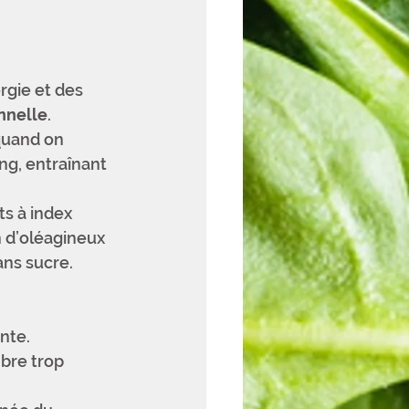
gie et des 
nnelle
.
quand on 
g, entraînant 
ts à index 
 d’oléagineux 
ans sucre.
nte. 
bre trop 