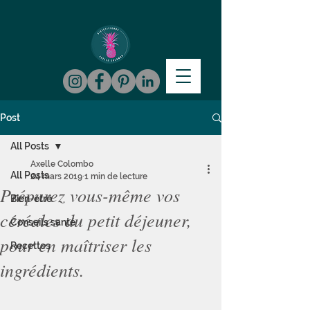
Post
All Posts
Axelle Colombo
All Posts
24 mars 2019
1 min de lecture
Préparez vous-même vos
Bien-être
céréales du petit déjeuner,
Conseils santé
pour en maîtriser les
Recettes
ingrédients.