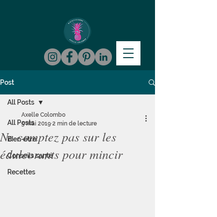
Post
All Posts
Axelle Colombo
All Posts
5 mai 2019
2 min de lecture
Ne comptez pas sur les
Bien-être
édulcorants pour mincir
Conseils santé
Recettes