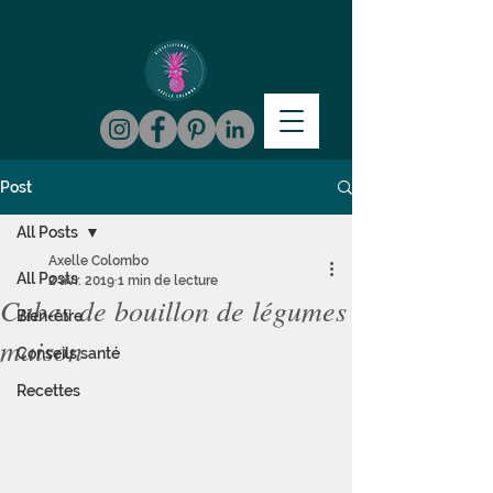
Post
All Posts
Axelle Colombo
All Posts
2 avr. 2019
1 min de lecture
Cubes de bouillon de légumes
Bien-être
maison
Conseils santé
Recettes